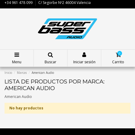
+34 961 478 099
C/ Segorbe Nº2 46004 Valencia
0
Menu
Buscar
Iniciar sesión
Carrito
Inicio
Marcas
American Audio
LISTA DE PRODUCTOS POR MARCA:
AMERICAN AUDIO
American Audio
No hay productos