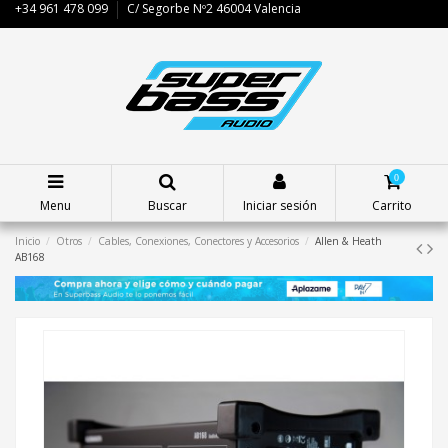
+34 961 478 099
C/ Segorbe Nº2 46004 Valencia
0
Menu
Buscar
Iniciar sesión
Carrito
Inicio
Otros
Cables, Conexiones, Conectores y Accesorios
Allen & Heath
AB168