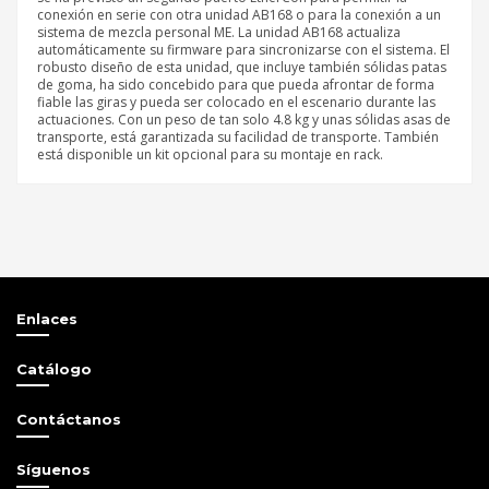
conexión en serie con otra unidad AB168 o para la conexión a un
sistema de mezcla personal ME. La unidad AB168 actualiza
automáticamente su firmware para sincronizarse con el sistema. El
robusto diseño de esta unidad, que incluye también sólidas patas
de goma, ha sido concebido para que pueda afrontar de forma
fiable las giras y pueda ser colocado en el escenario durante las
actuaciones. Con un peso de tan solo 4.8 kg y unas sólidas asas de
transporte, está garantizada su facilidad de transporte. También
está disponible un kit opcional para su montaje en rack.
Referencia
AB1608
Sé el primero en opinar
Escribir opinión
Enlaces
Catálogo
Contáctanos
Síguenos