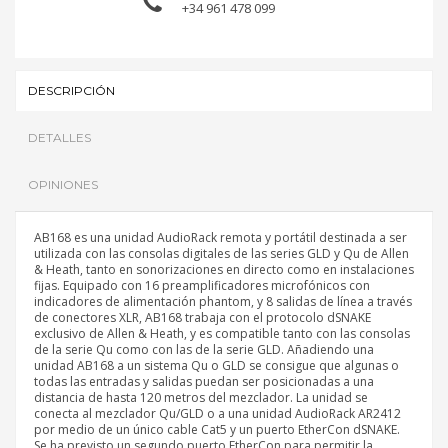
+34 961 478 099
DESCRIPCIÓN
DETALLES
OPINIONES
AB168 es una unidad AudioRack remota y portátil destinada a ser
utilizada con las consolas digitales de las series GLD y Qu de Allen
& Heath, tanto en sonorizaciones en directo como en instalaciones
fijas. Equipado con 16 preamplificadores microfónicos con
indicadores de alimentación phantom, y 8 salidas de línea a través
de conectores XLR, AB168 trabaja con el protocolo dSNAKE
exclusivo de Allen & Heath, y es compatible tanto con las consolas
de la serie Qu como con las de la serie GLD. Añadiendo una
unidad AB168 a un sistema Qu o GLD se consigue que algunas o
todas las entradas y salidas puedan ser posicionadas a una
distancia de hasta 120 metros del mezclador. La unidad se
conecta al mezclador Qu/GLD o a una unidad AudioRack AR2412
por medio de un único cable Cat5 y un puerto EtherCon dSNAKE.
Se ha previsto un segundo puerto EtherCon para permitir la