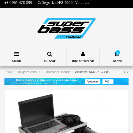
+34 961 478 099
C/ Segorbe Nº2 46004 Valencia
0
Menu
Buscar
Iniciar sesión
Carrito
Inicio
Equipamiento Dj
Maletas y Fundas
Walkasse WMC-PRO4 BK