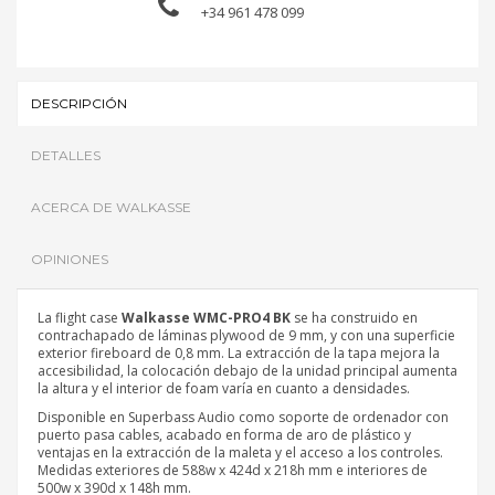
+34 961 478 099
DESCRIPCIÓN
DETALLES
ACERCA DE WALKASSE
OPINIONES
La flight case
Walkasse WMC-PRO4 BK
se ha construido en
contrachapado de láminas plywood de 9 mm, y con una superficie
exterior fireboard de 0,8 mm. La extracción de la tapa mejora la
accesibilidad, la colocación debajo de la unidad principal aumenta
la altura y el interior de foam varía en cuanto a densidades.
Disponible en Superbass Audio como soporte de ordenador con
puerto pasa cables, acabado en forma de aro de plástico y
ventajas en la extracción de la maleta y el acceso a los controles.
Medidas exteriores de 588w x 424d x 218h mm e interiores de
500w x 390d x 148h mm.