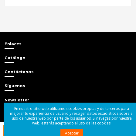
Referencia
Walkasse
WMC-PRO4BK
Sé el primero en opinar
Escribir opinión
Estado
Nuevo
Enlaces
Catálogo
Contáctanos
Síguenos
Newsletter
En nuestro sitio web utilizamos cookies propias y de terceros para
mejorar tu experiencia de usuario y recoger datos estadísticos sobre el
uso de nuestra web por parte de los usuarios. Si navegas por nuestra
web, estarás aceptando el uso de las cookies.
Comprar ahora

© 2004 - 2025 Superbass Audio SL
Aceptar