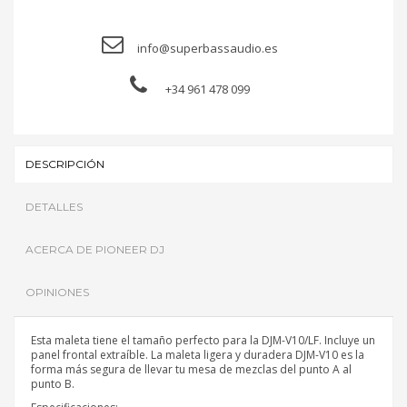
info@superbassaudio.es
+34 961 478 099
DESCRIPCIÓN
DETALLES
ACERCA DE PIONEER DJ
OPINIONES
Esta maleta tiene el tamaño perfecto para la DJM-V10/LF. Incluye un
panel frontal extraíble. La maleta ligera y duradera DJM-V10 es la
forma más segura de llevar tu mesa de mezclas del punto A al
punto B.