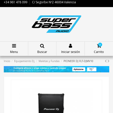
+34 961 478 099
C/ Segorbe Nº2 46004 Valencia
0
Menu
Buscar
Iniciar sesión
Carrito
Inicio
Equipamiento Dj
Maletas y Fundas
PIONEER DJ FLT-DJMV10