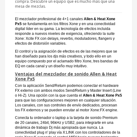
compra. Descubre un equipo que es mucho más que una
mesa de mezclas.
El mezclador profesional de 4+1 canales
Allen & Heat Xone
Px5
se fundamenta en los filtros Xone y en una conectividad
digital líder en su gama. La tecnología de efectos incluida
responde a nuevos niveles de exigencia, ofreciendo la suite
Xone: Xcite FX con delays, reverbs, moduladores, flangers y
efectos de distorsión variables.
El control y la asignación de efectos es de las mejores que se
han diseñado para los djs más creativos, y todo ello en un
equipo compuesto por el aclamado filtro Xone, tres bandas de
EQ en cada canal y un diseño muy intuitivo.
Ventajas del mezclador de sonido Allen & Heat
Xone Px5
Con la aplicación Send/Return podemos conectar el hardware
FX externo con ambos modos Send/Return y Master Insert (Line
o Hi-Z). Una opción con la que cuenta el
Allen & Heat Xone Px5
para que las configuraciones mejoren en cualquier situación.
Los canales, con sus controles de envío dedicados, procesan
los FX externos y se pueden enrutar al motor Xone:FX engine.
Conecta tu ordenador o laptop a la tarjeta de sonido Premium
de 20 canales, 24bit, 96kHz y USB2, para integrarte en una
dinámica de trabajo Dj más apropiada que nunca. La
conectividad plug n' play vía X:LINK con los controladores de la