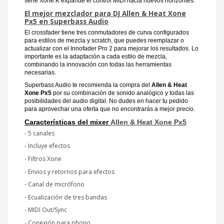
serie Xone:K expande el control MIDI hacia nuevos horizontes.
El mejor mezclador para DJ Allen & Heat Xone
Px5 en Superbass Audio
El crossfader tiene tres conmutadores de curva configurados
para estilos de mezcla y scratch, que puedes reemplazar o
actualizar con el Innofader Pro 2 para mejorar los resultados. Lo
importante es la adaptación a cada estilo de mezcla,
combinando la innovación con todas las herramientas
necesarias.
Superbass Audio te recomienda la compra del
Allen & Heat
Xone Px5
por su combinación de sonido analógico y todas las
posibilidades del audio digital. No dudes en hacer tu pedido
para aprovechar una oferta que no encontrarás a mejor precio.
Características del mixer
Allen & Heat Xone Px5
- 5 canales
- Incluye efectos
- Filtros Xone
- Envios y retornos para efectos
- Canal de micrófono
- Ecualización de tres bandas
- MIDI Out/Sync
- Conexión para phono