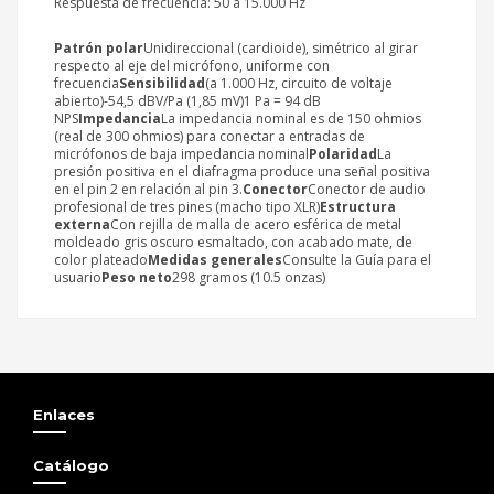
Respuesta de frecuencia: 50 a 15.000 Hz
Patrón polar
Unidireccional (cardioide), simétrico al girar
respecto al eje del micrófono, uniforme con
frecuencia
Sensibilidad
(a 1.000 Hz, circuito de voltaje
abierto)-54,5 dBV/Pa (1,85 mV)1 Pa = 94 dB
NPS
Impedancia
La impedancia nominal es de 150 ohmios
(real de 300 ohmios) para conectar a entradas de
micrófonos de baja impedancia nominal
Polaridad
La
presión positiva en el diafragma produce una señal positiva
en el pin 2 en relación al pin 3.
Conector
Conector de audio
profesional de tres pines (macho tipo XLR)
Estructura
externa
Con rejilla de malla de acero esférica de metal
moldeado gris oscuro esmaltado, con acabado mate, de
color plateado
Medidas generales
Consulte la Guía para el
usuario
Peso neto
298 gramos (10.5 onzas)
Enlaces
Catálogo