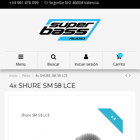
+34 961 478 099
C/ Segorbe Nº2 46004 Valencia
0
Menu
Buscar
Iniciar sesión
Carrito
Inicio
Packs
4x SHURE SM 58 LCE
4x SHURE SM 58 LCE
Shure SM 58 LCE
x 4