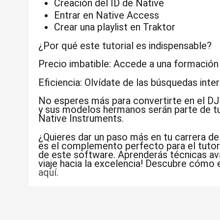
Creación del ID de Native
Entrar en Native Access
Crear una playlist en Traktor
¿Por qué este tutorial es indispensable?
Precio imbatible:
Accede a una formación d
Eficiencia:
Olvídate de las búsquedas interm
No esperes más para convertirte en el D
y sus modelos hermanos serán parte de tu 
Native Instruments.
¿Quieres dar un paso más en tu carrera d
es el complemento perfecto para el tutori
de este software. Aprenderás técnicas ava
viaje hacia la excelencia! Descubre cómo 
aquí.
Sé el primero en opinar