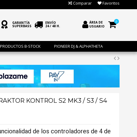
Comparar
Favoritos
0
ÁREA DE
GARANTÍA
ENVÍO
SUPERBASS
24 / 48 H.
USUARIO
PRODUCTOS B-STOCK
PIONEER DJ & ALPHATHETA
AKTOR KONTROL S2 MK3 / S3 / S4
uncionalidad de los controladores de 4 de