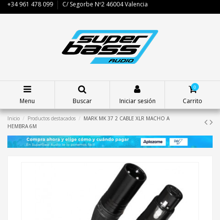
+34 961 478 099
C/ Segorbe Nº2 46004 Valencia
0
Menu
Buscar
Iniciar sesión
Carrito
Inicio
Productos destacados
MARK MK 37 2 CABLE XLR MACHO A
HEMBRA 6M