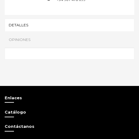
DETALLES
OPINIONES
Sé el primero en opinar
Escribir opinión
Enlaces
Catálogo
Contáctanos