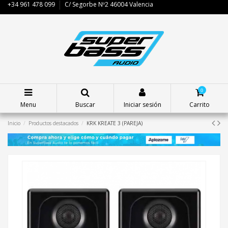
+34 961 478 099
C/ Segorbe Nº2 46004 Valencia
0
Menu
Buscar
Iniciar sesión
Carrito
Inicio
Productos destacados
KRK KREATE 3 (PAREJA)