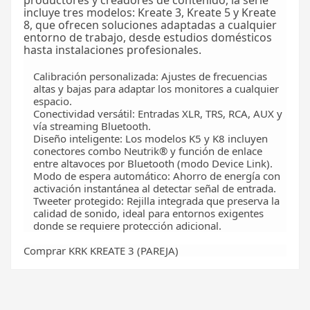
productores y creadores de contenido, la serie
incluye tres modelos: Kreate 3,
Kreate 5
y
Kreate
8
, que ofrecen soluciones adaptadas a cualquier
entorno de trabajo, desde estudios domésticos
hasta instalaciones profesionales.
Calibración personalizada: Ajustes de frecuencias
altas y bajas para adaptar los monitores a cualquier
espacio.
Conectividad versátil: Entradas XLR, TRS, RCA, AUX y
vía streaming Bluetooth.
Diseño inteligente: Los modelos K5 y K8 incluyen
conectores combo Neutrik® y función de enlace
entre altavoces por Bluetooth (modo Device Link).
Modo de espera automático: Ahorro de energía con
activación instantánea al detectar señal de entrada.
Tweeter protegido: Rejilla integrada que preserva la
calidad de sonido, ideal para entornos exigentes
donde se requiere protección adicional.
Comprar KRK KREATE 3 (PAREJA)
Sé el primero en opinar
Escribir opinión