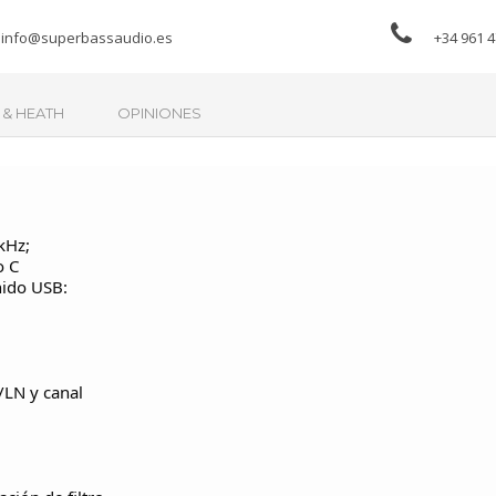
info@superbassaudio.es
+34 961 4
 & HEATH
OPINIONES
kHz;
o C
nido USB:
/LN y canal