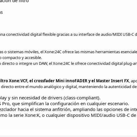
ción de filtro
as
na conectividad digital flexible gracias a su interface de audio/MIDI USB-C
s o sistemas móviles, el Xone:24C ofrece las mismas herramientas esencial
o compacto y accesible.
n directo o integre un DAW, el Xone:24C le ofrece conectividad digital plug-a
iltro Xone:VCF, el crossfader Mini innoFADER y el Master Insert FX
, ap
 directo entre el mundo analógico y digital, manteniendo la autenticidad d
lay y sin necesidad de drivers (class-compliant).
Pro, que simplifican la configuración en cualquier escenario.
zclador hacia el sistema anfitrión, ampliando las opciones de int
mo la serie Xone:K, o cualquier dispositivo MIDI/audio USB-C de 