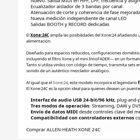
Nuevo. Salida MIDI en HPF, LPF, frecuencia y asigna
Ecualizador aislador de 3 bandas por canal
Atenuación de corte y coherencia de fase mejorad
Nueva medición independiente de canal LED
Salidas BOOTH y RECORD dedicadas
El
Xone:24C
amplía las posibilidades del Xone:24 añadiendo u
alimentación.
Diseñado para espacios reducidos, configuraciones doméstica
incluyendo el filtro Xone y el mini InnoFADER— en un format
Tanto si utiliza vinilos con código de tiempo, transmita sets e
sonido de un auténtico mezclador analógico.
Al igual que el
Xone:24
, este modelo incorpora el legendario
f
El Xone:24C es la opción ideal para quienes desean un puente
Interfaz de audio USB 24-bit/96 kHz
, plug-and-p
Tres modos de operación
: Streaming, DAW y DVS 
Envío de datos MIDI
desde controles clave del me
Compatibilidad con controladores externos
co
Comprar ALLEN-HEATH XONE 24C
Allen & Heath
Sé el primero en opinar