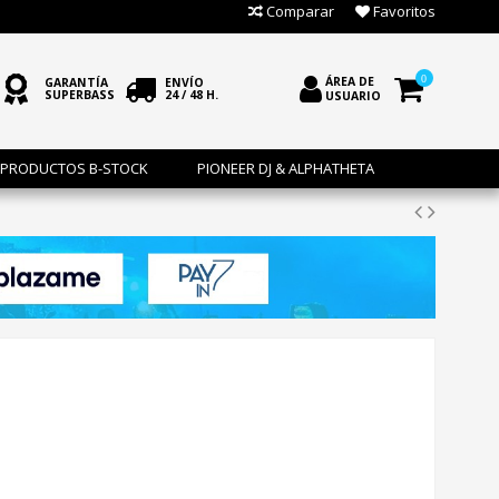
Comparar
Favoritos
0
ÁREA DE
GARANTÍA
ENVÍO
SUPERBASS
24 / 48 H.
USUARIO
PRODUCTOS B-STOCK
PIONEER DJ & ALPHATHETA