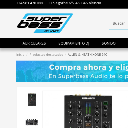
+34 961 478 099
C/ Segorbe Nº2 46004 Valencia
AURICULARES
EQUIPAMIENTO DJ
SONIDO
Inicio
Productos destacados
ALLEN & HEATH XONE 24C