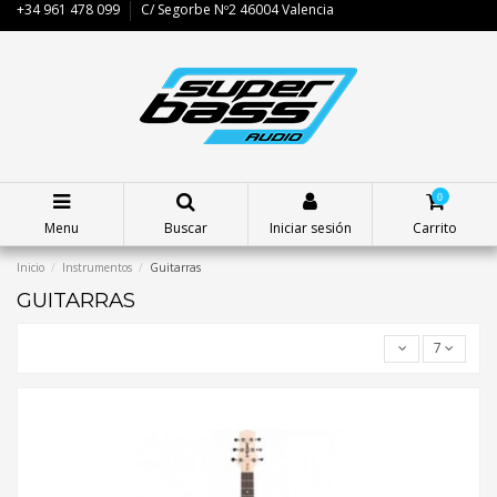
+34 961 478 099
C/ Segorbe Nº2 46004 Valencia
0
Menu
Buscar
Iniciar sesión
Carrito
Inicio
Instrumentos
Guitarras
GUITARRAS
7