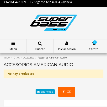
+34 961 478 099
C/ Segorbe Nº2 46004 Valencia
0
Menu
Buscar
Iniciar sesión
Carrito
Inicio
Otros
Accesorios
Accesorios American Audio
ACCESORIOS AMERICAN AUDIO
No hay productos
OK
Borrar todo