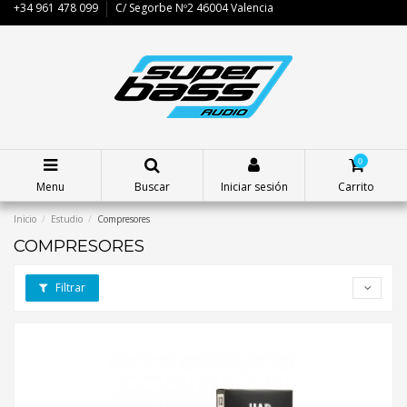
+34 961 478 099
C/ Segorbe Nº2 46004 Valencia
0
Menu
Buscar
Iniciar sesión
Carrito
Inicio
Estudio
Compresores
COMPRESORES
Filtrar