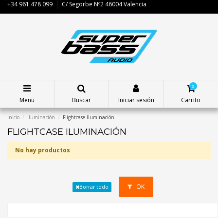
+34 961 478 099
C/ Segorbe Nº2 46004 Valencia
0
Menu
Buscar
Iniciar sesión
Carrito
Inicio
iluminación
Flightcase Iluminación
FLIGHTCASE ILUMINACIÓN
No hay productos
OK
Borrar todo