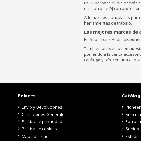
En Superbass Audio podrás en
el trabajo de DJ con profesion
Además, los auriculares para
herramientas de trabajo.
Las mejores marcas de a
En Superbass Audio disponemo
También ofrecemos en nuestro
poniendo a la venta accesori
catálogo y ofrecen una alto g
Enlaces
Catálog
Envio y Devoluciones
Pioneer
Condiciones Generales
Auricul
Política de privacidad
Equipam
Política de cookies
Sonido
Mapa del sitio
Estudio