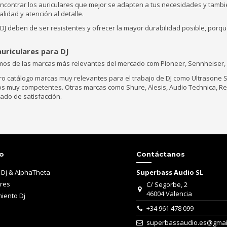
contrar los auriculares que mejor se adapten a tus necesidades y también
alidad y atención al detalle.
 DJ deben de ser resistentes y ofrecer la mayor durabilidad posible, por
uriculares para DJ
s de las marcas más relevantes del mercado com PIoneer, Sennheiser, A
 catálogo marcas muy relevantes para el trabajo de DJ como Ultrasone Sig
os muy competentes. Otras marcas como Shure, Alesis, Audio Technica, Rel
rado de satisfacción.
o
Contáctanos
 Dj & AlphaTheta
Superbass Audio SL
ares
C/ Segorbe, 2
46004 Valencia
iento Dj
+34 961 478 099
superbassaudio.es@gmai