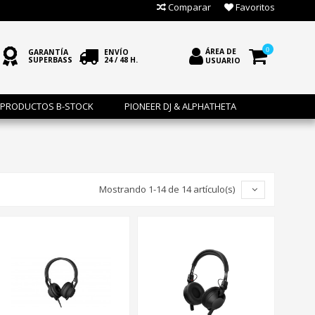
Comparar
Favoritos
0
ÁREA DE
GARANTÍA
ENVÍO
SUPERBASS
24 / 48 H.
USUARIO
PRODUCTOS B-STOCK
PIONEER DJ & ALPHATHETA
Mostrando 1-14 de 14 artículo(s)