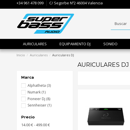
+34 961 478 099
C/ Segorbe Nº2 46004 Valencia
AURICULARES
EQUIPAMIENTO DJ
SONIDO
Inicio
Auriculares
Auriculares DJ
AURICULARES DJ
Marca
Alphatheta
(3)
Numark
(1)
Pioneer Dj
(8)
Sennheiser
(1)
Precio
14.00 € - 499.00 €