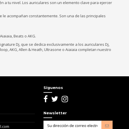
 a tu nivel. Los auriculares son un elemento clave para ejercer
que le acompañan constantemente. Son una de las principales
iaiaia, Beats o AKG.
nature Dj, que se dedica exclusivamente a los auriculares Dj,
oop, AKG, Allen & Heath, Ultrasone o Aiaiaia completan nuestro
Síguenos
Newsletter
l.com