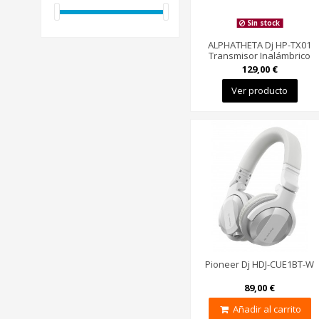
Sin stock
ALPHATHETA Dj HP-TX01
Transmisor Inalámbrico
129,00 €
Ver producto
Pioneer Dj HDJ-CUE1BT-W
89,00 €
Añadir al carrito