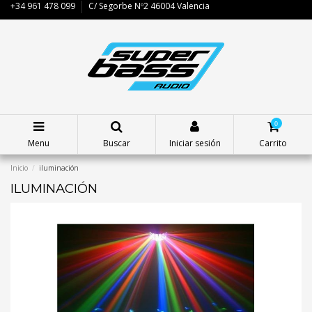
+34 961 478 099
C/ Segorbe Nº2 46004 Valencia
0
Menu
Buscar
Iniciar sesión
Carrito
Inicio
iluminación
ILUMINACIÓN