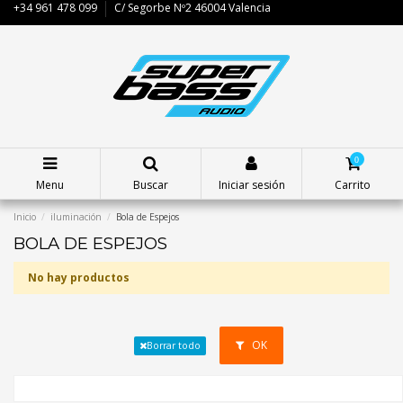
+34 961 478 099
C/ Segorbe Nº2 46004 Valencia
0
Menu
Buscar
Iniciar sesión
Carrito
Inicio
iluminación
Bola de Espejos
BOLA DE ESPEJOS
No hay productos
OK
Borrar todo