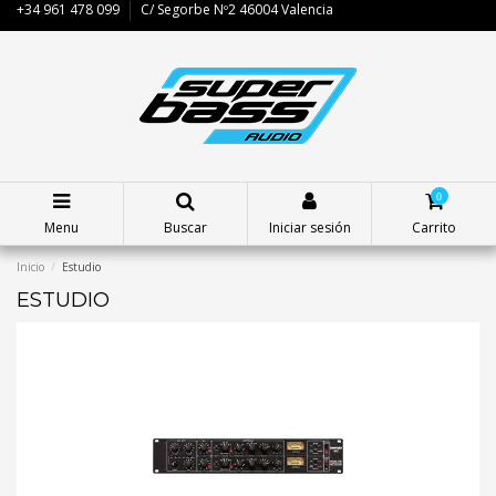
+34 961 478 099
C/ Segorbe Nº2 46004 Valencia
0
Menu
Buscar
Iniciar sesión
Carrito
Inicio
Estudio
ESTUDIO