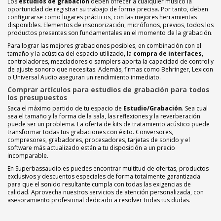
Los
estudios de grabación
deben ofrecer a cualquier músico la
oportunidad de registrar su trabajo de forma precisa. Por tanto, deben
configurarse como lugares prácticos, con las mejores herramientas
disponibles. Elementos de insonorización, micrófonos, previos, todos los
productos presentes son fundamentales en el momento de la grabación.
Para lograr las mejores grabaciones posibles, en combinación con el
tamaño y la acústica del espacio utilizado, la
compra de interfaces
,
controladores, mezcladores o samplers aporta la capacidad de control y
de ajuste sonoro que necesitas. Además, firmas como Behringer, Lexicon
o Universal Audio aseguran un rendimiento inmediato.
Comprar artículos para estudios de grabación para todos
los presupuestos
Saca el máximo partido de tu espacio de
Estudio/Grabación
. Sea cual
sea el tamaño y la forma de la sala, las reflexiones y la reverberación
puede ser un problema. La oferta de kits de tratamiento acústico puede
transformar todas tus grabaciones con éxito. Conversores,
compresores, grabadores, procesadores, tarjetas de sonido y el
software más actualizado están a tu disposición a un precio
incomparable.
En Superbassaudio.es puedes encontrar multitud de ofertas, productos
exclusivos y descuentos especiales de forma totalmente garantizada
para que el sonido resultante cumpla con todas las exigencias de
calidad. Aprovecha nuestros servicios de atención personalizada, con
asesoramiento profesional dedicado a resolver todas tus dudas.