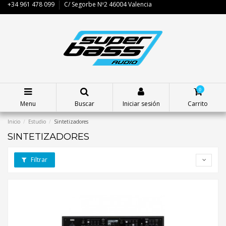
+34 961 478 099
C/ Segorbe Nº2 46004 Valencia
0
Menu
Buscar
Iniciar sesión
Carrito
Inicio
Estudio
Sintetizadores
SINTETIZADORES
Filtrar