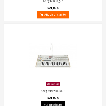
Korg Minilogue
521,00 €
Añadir al carrito
Sin stock
Korg MicroKORG S
521,00 €
Ver producto