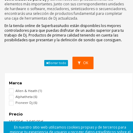
elementos más importantes. Junto con sus correspondientes unidades
de hardware o software, mezcladores, sintetizadores o secuenciadores,
encontrarás una selección de productos fundamental para completar
una caja de herramientas de Dj actualizada.
En la tienda online de SuperbassAudio están disponibles los mejores
controladores para que puedas disfrutar de un audio superior para tu
trabajo de Dj. Productos de primera calidad teniendo en cuenta las
posibilidades que presentan y la definición de sonido que consiguen
.
OK
Borrar todo
Marca
Allen & Heath
(1)
Alphatheta
(6)
Pioneer Dj
(6)
Precio
159.00 € - 2.949.00 €
En nuestro sitio web utilizamos cookies propias y de terceros para
mejorar tu experiencia de usuario y recoger datos estadísticos sobre el