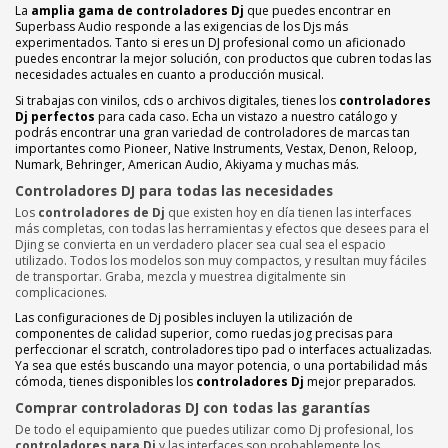
La
amplia gama de controladores Dj
que puedes encontrar en
Superbass Audio responde a las exigencias de los Djs más
experimentados. Tanto si eres un DJ profesional como un aficionado
puedes encontrar la mejor solución, con productos que cubren todas las
necesidades actuales en cuanto a producción musical.
Si trabajas con vinilos, cds o archivos digitales, tienes los
controladores
Dj perfectos
para cada caso. Echa un vistazo a nuestro catálogo y
podrás encontrar una gran variedad de controladores de marcas tan
importantes como Pioneer, Native Instruments, Vestax, Denon, Reloop,
Numark, Behringer, American Audio, Akiyama y muchas más.
Controladores DJ para todas las necesidades
Los
controladores de Dj
que existen hoy en día tienen las interfaces
más completas, con todas las herramientas y efectos que desees para el
Djing se convierta en un verdadero placer sea cual sea el espacio
utilizado. Todos los modelos son muy compactos, y resultan muy fáciles
de transportar. Graba, mezcla y muestrea digitalmente sin
complicaciones.
Las configuraciones de Dj posibles incluyen la utilización de
componentes de calidad superior, como ruedas jog precisas para
perfeccionar el scratch, controladores tipo pad o interfaces actualizadas.
Ya sea que estés buscando una mayor potencia, o una portabilidad más
cómoda, tienes disponibles los
controladores Dj
mejor preparados.
Comprar controladoras DJ con todas las garantías
De todo el equipamiento que puedes utilizar como Dj profesional, los
controladores para Dj
y las interfaces son probablemente los