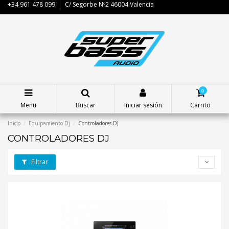
+34 961 478 099
C/ Segorbe Nº2 46004 Valencia
0
Menu
Buscar
Iniciar sesión
Carrito
Inicio
Equipamiento Dj
Controladores DJ
CONTROLADORES DJ
Filtrar