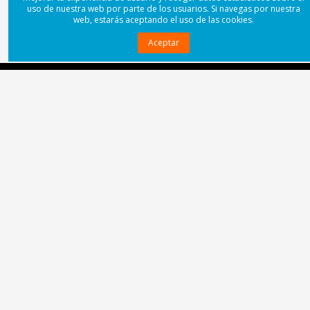
uso de nuestra web por parte de los usuarios. Si navegas por nuestra
web, estarás aceptando el uso de las cookies.
Aceptar
Enlaces
Catálogo
Contáctanos
Síguenos
Newsletter
© 2004 - 2025 Superbass Audio SL