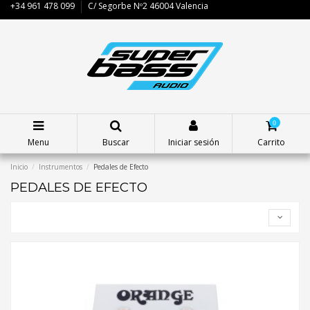
+34 961 478 099
C/ Segorbe Nº2 46004 Valencia
0
Menu
Buscar
Iniciar sesión
Carrito
Inicio
Instrumentos
Pedales de Efecto
PEDALES DE EFECTO