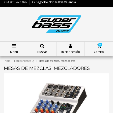
+34 961 478 099
C/ Segorbe Nº2 46004 Valencia
0
Menu
Buscar
Iniciar sesión
Carrito
Inicio
Equipamiento Dj
Mesas de Mezclas, Mezcladores
MESAS DE MEZCLAS, MEZCLADORES