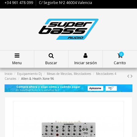
+34 961 478 099
C/ Segorbe Nº2 46004 Valencia
0
Menu
Buscar
Iniciar sesión
Carrito
Inicio
Equipamiento Dj
Mesas de Mezclas, Mezcladores
Mezcladores 4
Canales
Allen & Heath Xone 96