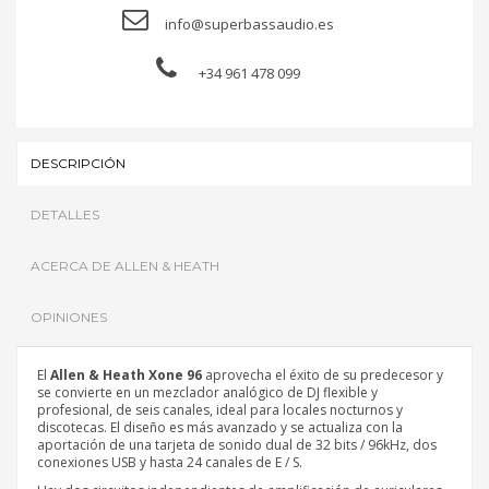
info@superbassaudio.es
+34 961 478 099
DESCRIPCIÓN
DETALLES
ACERCA DE ALLEN & HEATH
OPINIONES
El
Allen & Heath Xone 96
aprovecha el éxito de su predecesor y
se convierte en un mezclador analógico de DJ flexible y
profesional, de seis canales, ideal para locales nocturnos y
discotecas. El diseño es más avanzado y se actualiza con la
aportación de una tarjeta de sonido dual de 32 bits / 96kHz, dos
conexiones USB y hasta 24 canales de E / S.