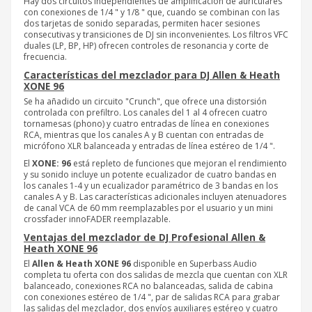
Hay dos circuitos independientes de amplificación de auriculares
con conexiones de 1/4 " y 1/8 " que, cuando se combinan con las
dos tarjetas de sonido separadas, permiten hacer sesiones
consecutivas y transiciones de DJ sin inconvenientes. Los filtros VFC
duales (LP, BP, HP) ofrecen controles de resonancia y corte de
frecuencia.
Características del mezclador para DJ Allen & Heath
XONE 96
Se ha añadido un circuito "Crunch", que ofrece una distorsión
controlada con prefiltro. Los canales del 1 al 4 ofrecen cuatro
tornamesas (phono) y cuatro entradas de línea en conexiones
RCA, mientras que los canales A y B cuentan con entradas de
micrófono XLR balanceada y entradas de línea estéreo de 1/4 ".
El
XONE: 96
está repleto de funciones que mejoran el rendimiento
y su sonido incluye un potente ecualizador de cuatro bandas en
los canales 1-4 y un ecualizador paramétrico de 3 bandas en los
canales A y B. Las características adicionales incluyen atenuadores
de canal VCA de 60 mm reemplazables por el usuario y un mini
crossfader innoFADER reemplazable.
Ventajas del mezclador de DJ Profesional Allen &
Heath XONE 96
El
Allen & Heath XONE 96
disponible en Superbass Audio
completa tu oferta con dos salidas de mezcla que cuentan con XLR
balanceado, conexiones RCA no balanceadas, salida de cabina
con conexiones estéreo de 1/4 ", par de salidas RCA para grabar
las salidas del mezclador, dos envíos auxiliares estéreo y cuatro