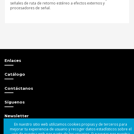
señales de ruta de retorno estéreo a efectos externos y
procesadores de señal.
XONE 96,XONE96,XONE-96
Referencia
Allen & Heath
XONE:96/220X
Sé el primero en opinar
Escribir opinión
Estado
Nuevo
Enlaces
Catálogo
Contáctanos
Síguenos
Newsletter
En nuestro sitio web utilizamos cookies propias y de terceros para
mejorar tu experiencia de usuario y recoger datos estadísticos sobre el
uso de nuestra web por parte de los usuarios. Si navegas por nuestra