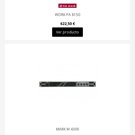
Sin stock
WORK PA 8150
622,50 €
Ver producto
MARK M 4300