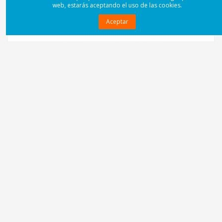
web, estarás aceptando el uso de las cookies.
Aceptar
Sin stock
Qsc GX3
444,00 €
Ver producto