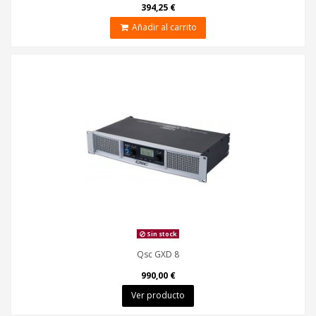
394,25 €
Añadir al carrito
Sin stock
Qsc GXD 8
990,00 €
Ver producto