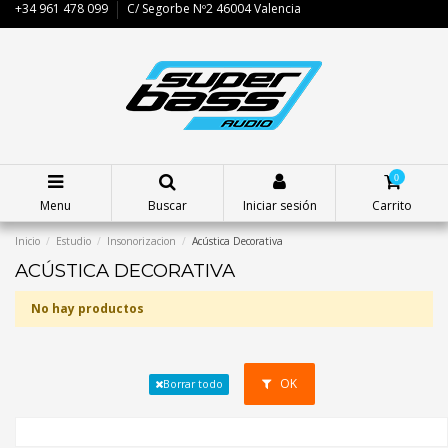
+34 961 478 099
C/ Segorbe Nº2 46004 Valencia
0
Menu
Buscar
Iniciar sesión
Carrito
Inicio
Estudio
Insonorizacion
Acústica Decorativa
ACÚSTICA DECORATIVA
No hay productos
OK
Borrar todo