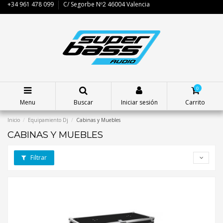
+34 961 478 099
C/ Segorbe Nº2 46004 Valencia
0
Menu
Buscar
Iniciar sesión
Carrito
Inicio
Equipamiento Dj
Cabinas y Muebles
CABINAS Y MUEBLES
Filtrar