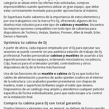
categoría se sitúan entre las ofertas más solicitadas, compras
imprescindibles cuando queremos utilizar un gran equipo, que debe
estar correctamente montado para poder aprovecharse al máximo.
En Superbass Audio sabemos de la importancia de estos elementos y
por eso trabajamos con la marca Pro Dj, ofreciendo algunos de los
diseños más robustos para este tipo de
cabinas y muebles
. Encuentra
las mejores opciones compatibles con todo tipo de cubiertas para
dispositivos de Technics, Vestax, Stanton, Pioneer, Allen & Heath, Ecler,
Denon o Numark.
Optimiza tu cabina de DJ
A partir de ahora, cada espacio empleado por el Dj para ejecutar sus
sesiones se puede convertir en una auténtica estación de trabajo de Dj
profesional. Puedes personalizar
cabinas y muebles
de acuerdo a las
especificaciones de tus equipos, ordenando mezcladores, tocadiscos,
Cdjs, huecos para el ordenador portátil, controladores y otros
dispositivos de Dj de la forma más funcional.
Una de las funciones de un
mueble o cabina
de Dj es que todos los
cables de alimentación y puertos de audio queden ocultos en el interior
de la estructura. Los acabados pueden presentarse con chapas de
madera, mate o superficies brillantes según el estilo que desees.
Disponemos de un catálogo muy amplio y atendemos cualquier petición
específica de forma individualizada, para que nada escape a tu control
en la instalación final.
Compra tu cabina para DJ con total garantía
Diseños limpios y elegantes que, en general, se definen de forma sencilla,