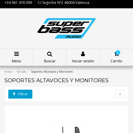
+34 961 478 099
C/ Segorbe Nº2 46004 Valencia
0
Menu
Buscar
Iniciar sesión
Carrito
Inicio
Sonido
Soportes Altavoces y Monitores
SOPORTES ALTAVOCES Y MONITORES
Filtrar