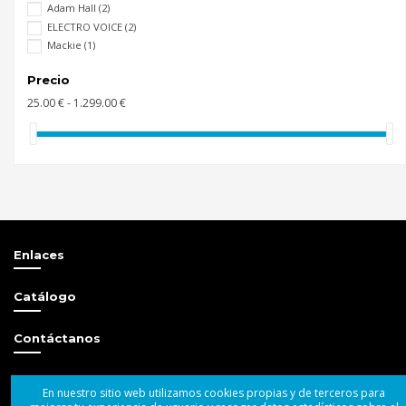
Adam Hall
(2)
ELECTRO VOICE
(2)
Mackie
(1)
Precio
25.00 € - 1.299.00 €
Enlaces
Catálogo
Contáctanos
Síguenos
En nuestro sitio web utilizamos cookies propias y de terceros para