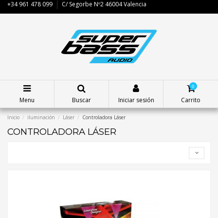
+34 961 478 099
C/ Segorbe Nº2 46004 Valencia
0
Menu
Buscar
Iniciar sesión
Carrito
Inicio
iluminación
Láser
Controladora Láser
CONTROLADORA LÁSER