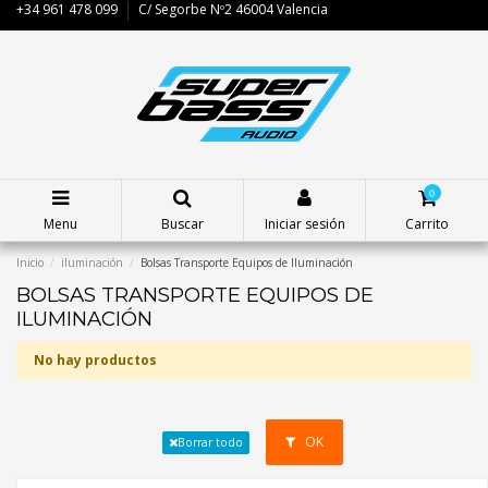
+34 961 478 099
C/ Segorbe Nº2 46004 Valencia
0
Menu
Buscar
Iniciar sesión
Carrito
Inicio
iluminación
Bolsas Transporte Equipos de Iluminación
BOLSAS TRANSPORTE EQUIPOS DE
ILUMINACIÓN
No hay productos
OK
Borrar todo