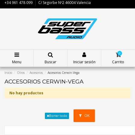
+34 961 478 099
C/ Segorbe Nº2 46004 Valencia
0
Menu
Buscar
Iniciar sesión
Carrito
Inicio
Otros
Accesorios
Accesorios Cerwin-Vega
ACCESORIOS CERWIN-VEGA
No hay productos
OK
Borrar todo