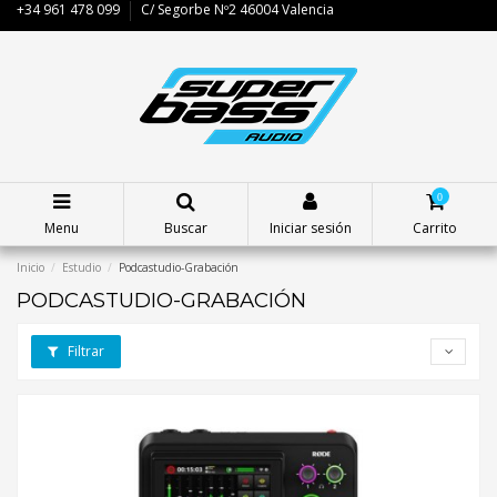
+34 961 478 099
C/ Segorbe Nº2 46004 Valencia
0
Menu
Buscar
Iniciar sesión
Carrito
Inicio
Estudio
Podcastudio-Grabación
PODCASTUDIO-GRABACIÓN
Filtrar