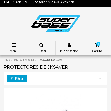
+34 961 478 099
C/ Segorbe Nº2 46004 Valencia
0
Menu
Buscar
Iniciar sesión
Carrito
Inicio
Equipamiento Dj
Protectores Decksaver
PROTECTORES DECKSAVER
Filtrar