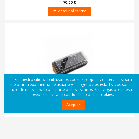
70,00 €
Añadir al carrito
En nuestro sitio web utilizamos cookies propias y de terceros para
mejorar tu experiencia de usuario y recoger datos estadísticos sobre el
uso de nuestra web por parte de los usuarios. Si navegas por nuestra
web, estarás aceptando el uso de las cookies.
Aceptar
DECKSAVER MOOG MOTHER 32 & DFAM COVER
45,00 €
Añadir al carrito