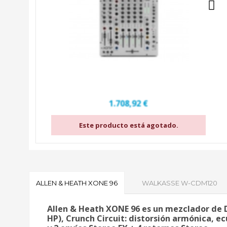
1.708,92 €
Este producto está agotado.
ALLEN & HEATH XONE 96
WALKASSE W-CDM120
Allen & Heath XONE 96
es un mezclador de DJ
HP), Crunch Circuit: distorsión armónica, e