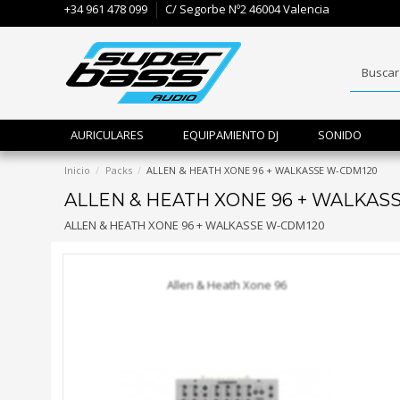
+34 961 478 099
C/ Segorbe Nº2 46004 Valencia
AURICULARES
EQUIPAMIENTO DJ
SONIDO
Inicio
Packs
ALLEN & HEATH XONE 96 + WALKASSE W-CDM120
ALLEN & HEATH XONE 96 + WALKAS
ALLEN & HEATH XONE 96 + WALKASSE W-CDM120
Allen & Heath Xone 96