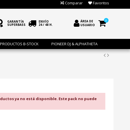
Comparar
Favoritos
0
ÁREA DE
GARANTÍA
ENVÍO
SUPERBASS
24 / 48 H.
USUARIO
PRODUCTOS B-STOCK
PIONEER DJ & ALPHATHETA
ductos ya no está disponible. Este pack no puede