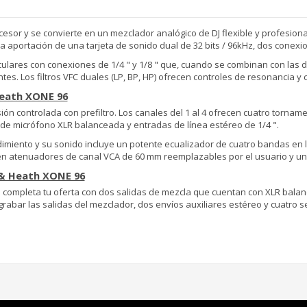
sor y se convierte en un mezclador analógico de DJ flexible y profesional
a aportación de una tarjeta de sonido dual de 32 bits / 96kHz, dos conexio
culares con conexiones de 1/4 " y 1/8 " que, cuando se combinan con las 
es. Los filtros VFC duales (LP, BP, HP) ofrecen controles de resonancia y 
Heath XONE 96
ión controlada con prefiltro. Los canales del 1 al 4 ofrecen cuatro torna
 de micrófono XLR balanceada y entradas de línea estéreo de 1/4 ".
imiento y su sonido incluye un potente ecualizador de cuatro bandas en 
luyen atenuadores de canal VCA de 60 mm reemplazables por el usuario y 
 & Heath XONE 96
completa tu oferta con dos salidas de mezcla que cuentan con XLR bala
grabar las salidas del mezclador, dos envíos auxiliares estéreo y cuatro 
M120
, diseñada para la protección de tu mezclador o reproductor Pioneer
6 mm EVA, acabado exterior de nylon e interior de terciopelo con forraj
do.