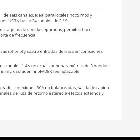
, de seis canales, ideal para locales nocturnos y
nes USB y hasta 24 canales de E / S.
dos tarjetas de sonido separadas, permiten hacer
corte de frecuencia.
mesas (phono) y cuatro entradas de línea en conexiones
los canales 1-4 y un ecualizador paramétrico de 3 bandas
un mini crossfader innoFADER reemplazable.
nceado, conexiones RCA no balanceadas, salida de cabina
señales de ruta de retorno estéreo a efectos externos y
 DJM-900NXS2 / CDJ-2000NXS2 / Denondj PRIME.
es de espuma ondulada, plana y base con varios foams.