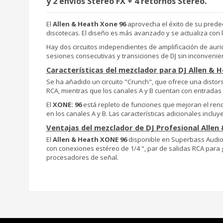
y 2 envíos Stereo FX + 4 retornos Stereo.
El
Allen & Heath Xone 96
aprovecha el éxito de su predece
discotecas. El diseño es más avanzado y se actualiza con l
Hay dos circuitos independientes de amplificación de auri
sesiones consecutivas y transiciones de DJ sin inconvenient
Características del mezclador para DJ Allen & 
Se ha añadido un circuito "Crunch", que ofrece una distors
RCA, mientras que los canales A y B cuentan con entradas
El
XONE: 96
está repleto de funciones que mejoran el rend
en los canales A y B. Las características adicionales inc
Ventajas del mezclador de DJ Profesional Allen
El
Allen & Heath XONE 96
disponible en Superbass Audio 
con conexiones estéreo de 1/4 ", par de salidas RCA para 
procesadores de señal.
XONE 96,XONE96,XONE-96
Maleta rígida aunque ligera y resistente
Walkasse W-CD
Maleta reforzada
Walkasse W-CDM120
de compresión de 
Viene con cierre de cremallera de agarre fácil para canda