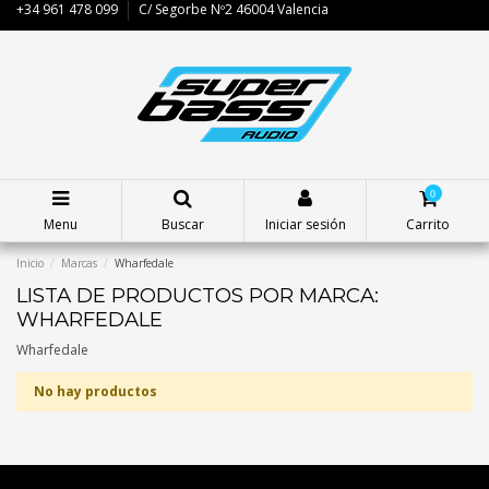
+34 961 478 099
C/ Segorbe Nº2 46004 Valencia
0
Menu
Buscar
Iniciar sesión
Carrito
Inicio
Marcas
Wharfedale
LISTA DE PRODUCTOS POR MARCA:
WHARFEDALE
Wharfedale
No hay productos