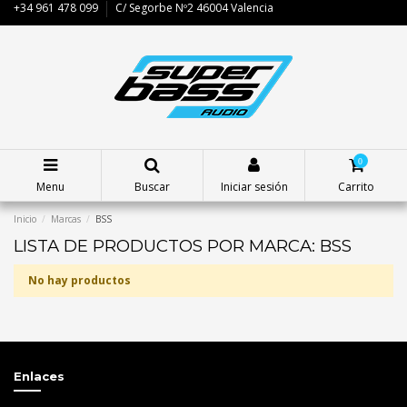
+34 961 478 099
C/ Segorbe Nº2 46004 Valencia
0
Menu
Buscar
Iniciar sesión
Carrito
Inicio
Marcas
BSS
LISTA DE PRODUCTOS POR MARCA: BSS
No hay productos
Enlaces