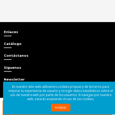
Estado
Nuevo
Enlaces
Catálogo
Contáctanos
Síguenos
Newsletter
En nuestro sitio web utilizamos cookies propias y de terceros para
mejorar tu experiencia de usuario y recoger datos estadísticos sobre el
uso de nuestra web por parte de los usuarios. Si navegas por nuestra
web, estarás aceptando el uso de las cookies.
Comprar ahora

© 2004 - 2025 Superbass Audio SL
Aceptar