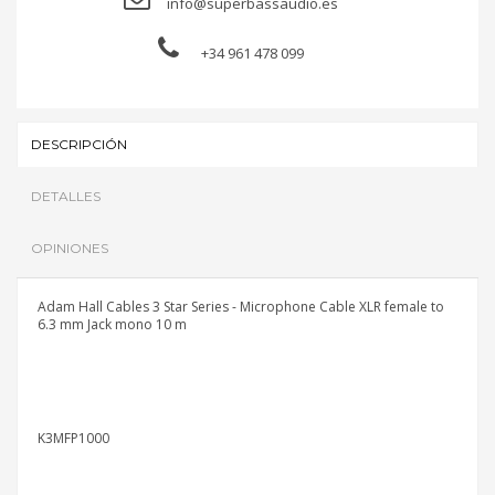
info@superbassaudio.es
+34 961 478 099
DESCRIPCIÓN
DETALLES
OPINIONES
Adam Hall Cables 3 Star Series - Microphone Cable XLR female to
6.3 mm Jack mono 10 m
K3MFP1000
Referencia
K3MFP1000
Sé el primero en opinar
Escribir opinión