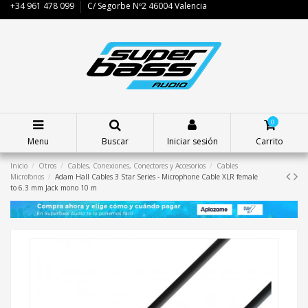
+34 961 478 099
C/ Segorbe Nº2 46004 Valencia
0
Menu
Buscar
Iniciar sesión
Carrito
Inicio
Otros
Cables, Conexiones, Conectores y Accesorios
Cables
Microfonos
Adam Hall Cables 3 Star Series - Microphone Cable XLR female
to 6.3 mm Jack mono 10 m