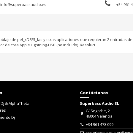
info@superbassaudio.es
+34 961 4
 doblaje de pel_xD8F5_las y otras aplicaciones que requieran 2 entradas 
r de c᭡ra Apple Lightning-USB (no incluido). Resoluci
o
Contáctanos
 Dj & AlphaTheta
Superbass Audio SL
ares
C/ Segorbe, 2
46004 Valencia
iento Dj
+34 961 478 099
superbassaudio.es@gmai