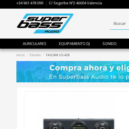
+34 961 478 099
C/ Segorbe Nº2 46004 Valencia
AURICULARES
EQUIPAMIENTO DJ
SONIDO
Inicio
Estudio
TASCAM US-42B