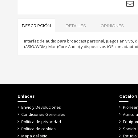
DESCRIPCIÓN
DETALLES
OPINIONES
Interfaz de audio para broadcast personal, juegos en vivo,
(ASIO/WDM), Mac (Core Audio) y dispositivos iOS con adaptado
Referencia
US-42B
Sé el primero en opinar
Enlaces
Catálog
Envio y Devoluciones
Pioneer
Condiciones Generales
Auricul
Política de privacidad
Equipam
Política de cookies
Sonido
Mapa del sitio
Estudio