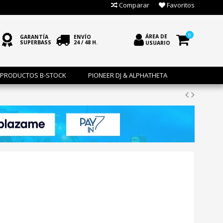
Comparar
Favoritos
0
ÁREA DE
GARANTÍA
ENVÍO
SUPERBASS
24 / 48 H.
USUARIO
PRODUCTOS B-STOCK
PIONEER DJ & ALPHATHETA