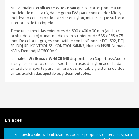
Nueva maleta
Walkasse W-MCB640
que se corresponde a un
modelo de maleta rígida de goma EVA para controlador Midi y
moldeado con acabado exterior en nylon, mientras que su forro
interior es de terciopelo.
Tiene unas medidas exteriores de 600 x 400 x 90 mm (ancho x
profundo x alto) y unas medidas en su interior de 585 x 385 x 75
mm. De color negro, es compatible con los Pioneer DDJ-SR2, DDJ-
SR, DDJ-RR, KONTROL S5, KONTROL S4MK3, Numark NS6II, Numark
NVII y Denondj MC6000MKII.
La maleta
Walkasse W-MCB640
disponible en Superbass Audio
incluye tres modos de transporte con asas de nylon acolchada,
cinta de transporte para hombro desmontable y sistema de dos
cintas acolchadas ajustables y desmontables.
Referencia
Walkasse
W-MCB640
Sé el primero en opinar
Escribir opinión
Estado
Nuevo
Enlaces
Catálogo
En nuestro sitio web utilizamos cookies propias y de terceros para