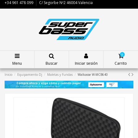
+34 961 478 099
C/ Segorbe Nº2 46004 Valencia
0
Menu
Buscar
Iniciar sesión
Carrito
Inicio
Equipamiento Dj
Maletas y Fundas
Walkasse W-MCB640