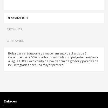
DESCRIPCIÓN
DETALLES
OPINIONES
Bolsa para el trasporte y almacenamiento de discos de 7.
Capacidad para 50 unidades. Construida con polyester resistente
al agua 1680D. Acolchado de EVA de 1cm de grosor y paredes de
PVC integradas para una mayor protecci
Referencia
43026
Sé el primero en opinar
Escribir opinión
Enlaces