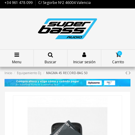
+34 961 478 099
C/ Segorbe Nº2 46004 Valencia
0
Menu
Buscar
Iniciar sesión
Carrito
Inicio
Equipamiento Dj
MAGMA 45 RECORD-BAG 50