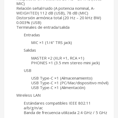
MIC)
Relación señal/ruido (A potencia nominal, A-
WEIGHTED) 112 dB (USB), 78 dB (MIC)
Distorsión armónica total (20 Hz – 20 kHz BW)
0.003% (USB)
Terminales de entrada/salida
Entradas
MIC ×1 (1/4" TRS jack)
Salidas
MASTER ×2 (XLR ×1, RCA ×1)
PHONES ×1 (3.5 mm stereo mini jack)
USB
USB Type-C ×1 (Almacenamiento)
USB Type-C ×1 (PC/Mac/dispositivo móvil)
USB Type-C ×1 (Alimentación)
Wireless LAN
Estándares compatibles IEEE 802.11
a/b/g/n/ac
Banda de frecuencia utilizada 2.4 GHz / 5 GHz