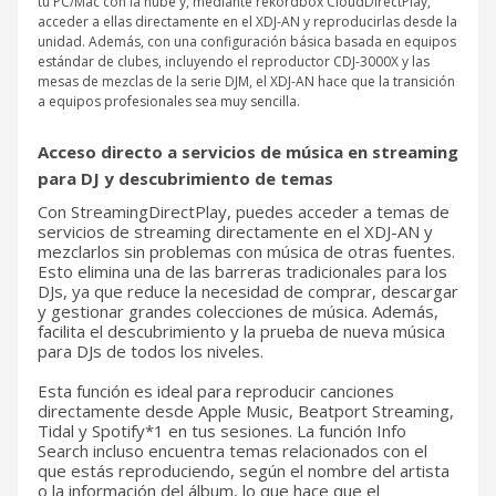
tu PC/Mac con la nube y, mediante rekordbox CloudDirectPlay,
acceder a ellas directamente en el XDJ-AN y reproducirlas desde la
unidad. Además, con una configuración básica basada en equipos
estándar de clubes, incluyendo el reproductor
CDJ-3000X
y las
mesas de mezclas de la serie
DJM
, el XDJ-AN hace que la transición
a equipos profesionales sea muy sencilla.
Acceso directo a servicios de música en streaming
para DJ y descubrimiento de temas
Con StreamingDirectPlay, puedes acceder a temas de
servicios de streaming directamente en el XDJ-AN y
mezclarlos sin problemas con música de otras fuentes.
Esto elimina una de las barreras tradicionales para los
DJs, ya que reduce la necesidad de comprar, descargar
y gestionar grandes colecciones de música. Además,
facilita el descubrimiento y la prueba de nueva música
para DJs de todos los niveles.
Esta función es ideal para reproducir canciones
directamente desde Apple Music, Beatport Streaming,
Tidal y Spotify*1 en tus sesiones. La función Info
Search incluso encuentra temas relacionados con el
que estás reproduciendo, según el nombre del artista
o la información del álbum, lo que hace que el