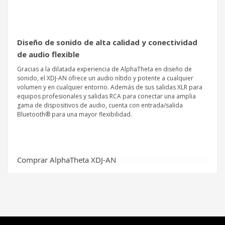
Diseño de sonido de alta calidad y conectividad
de audio flexible
Gracias a la dilatada experiencia de AlphaTheta en diseño de
sonido, el XDJ-AN ofrece un audio nítido y potente a cualquier
volumen y en cualquier entorno. Además de sus salidas XLR para
equipos profesionales y salidas RCA para conectar una amplia
gama de dispositivos de audio, cuenta con entrada/salida
Bluetooth® para una mayor flexibilidad.
Comprar AlphaTheta XDJ-AN
"Acerca de AlphaTheta Corporation AlphaTheta EMEA
Sé el primero en opinar
Escribir opinión
Limited es la filial de AlphaTheta Corporation responsable
de las ventas y marketing en EMEA. El negocio DJ de
AlphaTheta comenzó como una división de Pioneer
Corporation en 1994, cuando lanzó el CDJ500, primer
reproductor de CD para DJ, de sobremesa, disponible
comercialmente en todo el mundo. Desde entonces, ha