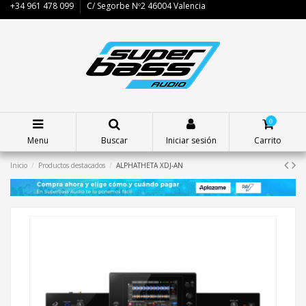
+34 961 478 099
C/ Segorbe Nº2 46004 Valencia
0
Menu
Buscar
Iniciar sesión
Carrito
Inicio
Productos destacados
ALPHATHETA XDJ-AN