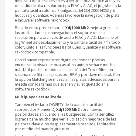
mejoras considerables en esta versión mk2. Admite archivos
de audio de alta resolución tipo FLAC y ALAC, el jog wheel y la
pantalla táctil a color de 7 pulgadas del CDJ 2000 NXS2 y 8
hot cues y quantize. Además favorece la navegación de pista
e incluye el software rekordbox.
Basado en su predecesor, el
Xdj1000 Mk2
mejora gracias a
las posibilidades de navegación y el soporte de alta
resolución para archivos de audio FLAC y ALAC. Mantiene el
Jog Wheel de desplazamiento y la pantalla táctil de 7 “ a todo
color, junto a las funciones 8 Hot Cues, Quantize y el software
rekordbox compatible.
Con el nuevo reproductor digital de Pioneer podrás
encontrar la pista que buscas al instante, y se hace mucho
más fácil pinchar debido a la inclusión del Track Filter, un
sistema que filtra las pistas por BPM y por clave musical. Con
la opción Matching se muestran las pistas adecuadas para la
mezcla con los temas que suenen y su etiquetado en el
software rekordbox.
Multiplayer actualizado
También el teclado QWERTY de la pantalla táctil del
reproductor Pioneer Dj
Xdj1000 Mk2
abre nuevas
posibilidades en cuanto a las búsquedas. Con la sencillez
lograda tiene mucho que ver la utilización mejorada de las
palabras clave y los desplazamientos precisos, facilitados
por medio del mando giratorio.