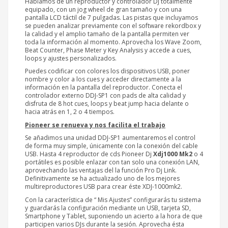
Hablamos de un reproductor y controlador DJ totalmente
equipado, con un jog wheel de gran tamaño y con una
pantalla LCD táctil de 7 pulgadas. Las pistas que incluyamos
se pueden analizar previamente con el software rekordbox y
la calidad y el amplio tamaño de la pantalla permiten ver
toda la información al momento. Aprovecha los Wave Zoom,
Beat Counter, Phase Meter y Key Analysis y accede a cues,
loops y ajustes personalizados.
Puedes codificar con colores los dispositivos USB, poner
nombre y color a los cues y acceder directamente a la
información en la pantalla del reproductor. Conecta el
controlador externo DDJ-SP1 con pads de alta calidad y
disfruta de 8 hot cues, loops y beat jump hacia delante o
hacia atrás en 1, 2 o 4 tiempos.
Pioneer se renueva y nos facilita el trabajo
Se añadimos una unidad DDJ-SP1 aumentaremos el control
de forma muy simple, únicamente con la conexión del cable
USB. Hasta 4 reproductor de cds Pioneer Dj
Xdj1000 Mk2
o 4
portátiles es posible enlazar con tan solo una conexión LAN,
aprovechando las ventajas del la función Pro Dj Link.
Definitivamente se ha actualizado uno de los mejores
multireproductores USB para crear éste XDJ-1000mk2.
Con la característica de “ Mis Ajustes” configurarás tu sistema
y guardarás la configuración mediante un USB, tarjeta SD,
Smartphone y Tablet, suponiendo un acierto a la hora de que
participen varios DJs durante la sesión. Aprovecha ésta