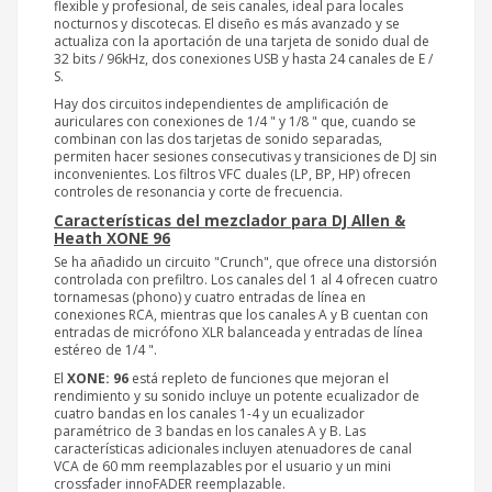
flexible y profesional, de seis canales, ideal para locales
nocturnos y discotecas. El diseño es más avanzado y se
actualiza con la aportación de una tarjeta de sonido dual de
32 bits / 96kHz, dos conexiones USB y hasta 24 canales de E /
S.
Hay dos circuitos independientes de amplificación de
auriculares con conexiones de 1/4 " y 1/8 " que, cuando se
combinan con las dos tarjetas de sonido separadas,
permiten hacer sesiones consecutivas y transiciones de DJ sin
inconvenientes. Los filtros VFC duales (LP, BP, HP) ofrecen
controles de resonancia y corte de frecuencia.
Características del mezclador para DJ Allen &
Heath XONE 96
Se ha añadido un circuito "Crunch", que ofrece una distorsión
controlada con prefiltro. Los canales del 1 al 4 ofrecen cuatro
tornamesas (phono) y cuatro entradas de línea en
conexiones RCA, mientras que los canales A y B cuentan con
entradas de micrófono XLR balanceada y entradas de línea
estéreo de 1/4 ".
El
XONE: 96
está repleto de funciones que mejoran el
rendimiento y su sonido incluye un potente ecualizador de
cuatro bandas en los canales 1-4 y un ecualizador
paramétrico de 3 bandas en los canales A y B. Las
características adicionales incluyen atenuadores de canal
VCA de 60 mm reemplazables por el usuario y un mini
crossfader innoFADER reemplazable.