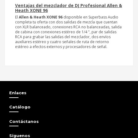
Ventajas del mezclador de DJ Profesional Allen &
Heath XONE 96
El
Allen & Heath XONE 96
disponible en Superbass Audio
completa tu oferta con dos salidas de mezcla que cuentan
con XLR balanceado, conexiones RCA no balanceadas, salida
de cabina con conexiones estéreo de 1/4 ", par de salidas
RCA para grabar las salidas del mezclador, dos envíos
auxiliares estéreo y cuatro señales de ruta de retorno
estéreo a efectos externos y procesadores de señal.
XONE 96,XONE96,XONE-96
Maleta rígida aunque ligera y resistente
Walkasse W-
CDM120
, diseñada para la protección de tu mezclador o
reproductor Pioneer DJM-900NXS2 / CDJ-2000NXS2 / Denondj
PRIME.
Maleta reforzada
Walkasse W-CDM120
de compresión de 6
Enlaces
mm EVA, acabado exterior de nylon e interior de terciopelo
con forrajes de espuma ondulada, plana y base con varios
foams. Viene con cierre de cremallera de agarre fácil para
Catálogo
candado.
Destaca la cinta elástica para sistemas trolley y sus tres
Contáctanos
modos de utilización con asa de mano, transporte para
hombro desmontable y sistema para uso como bandolera.
La
Walkasse W-CDM120
tiene unas medidas exteriores de
Síguenos
530w (ancho) x 410d (profundidad) x 150h (Alto) mm y unas