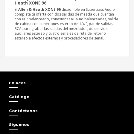
Heath XONE 96
El
Allen & Heath XONE 96
disponible en Superbass Audio
completa tu oferta con dos salidas de mezcla que cuentan
con XLR balanceado, conexiones RCA no balanceadas, salida
de cabina con conexiones estéreo de 1/4 ", par de salidas
RCA para grabar las salidas del mezclador, dos envíos
auxiliares estéreo y cuatro señales de ruta de retorno
estéreo a efectos externos y procesadores de señal.
XONE 96,XONE96,XONE-96
Deck­saver Allen & Heath Xone 96
Deck­saver Allen & Heath Xone 96
Enlaces
Catálogo
Contáctanos
Síguenos