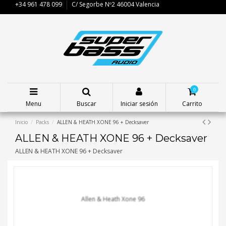
+34 961 478 099
C/ Segorbe Nº2 46004 Valencia
0
Menu
Buscar
Iniciar sesión
Carrito
Inicio
Packs
ALLEN & HEATH XONE 96 + Deck­saver
ALLEN & HEATH XONE 96 + Deck­saver
ALLEN & HEATH XONE 96 + Deck­saver
Allen & Heath Xone 96