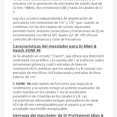
actualiza con la aportación de una tarjeta de sonido dual de
32 bits / 96kHz, dos conexiones USB y hasta 24 canales de E /
S.
Hay dos circuitos independientes de amplificación de
auriculares con conexiones de 1/4 " y 1/8 " que, cuando se
combinan con las dos tarjetas de sonido separadas,
permiten hacer sesiones consecutivas y transiciones de DJ sin
inconvenientes. Los filtros VFC duales (LP, BP, HP) ofrecen
controles de resonancia y corte de frecuencia.
Características del mezclador para DJ Allen &
Heath XONE 96
Se ha añadido un circuito "Crunch", que ofrece una distorsión
controlada con prefiltro. Los canales del 1 al 4 ofrecen cuatro
tornamesas (phono) y cuatro entradas de línea en
conexiones RCA, mientras que los canales A y B cuentan con
entradas de micrófono XLR balanceada y entradas de línea
estéreo de 1/4 ".
El
XONE: 96
está repleto de funciones que mejoran el
rendimiento y su sonido incluye un potente ecualizador de
cuatro bandas en los canales 1-4 y un ecualizador
paramétrico de 3 bandas en los canales A y B. Las
características adicionales incluyen atenuadores de canal
VCA de 60 mm reemplazables por el usuario y un mini
crossfader innoFADER reemplazable.
Ventajas del mezclador de DJ Profesional Allen &