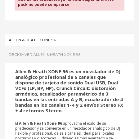
pack no puede comprarse
ALLEN & HEATH XONE 96
DECK­SAVER ALLEN & HEATH XONE 96
Allen & Heath XONE 96
es un mezclador de DJ
analógico profesional de 6 canales que
dispone de tarjeta de sonido Dual USB, Dual
VCFs (LP, BP, HP), Crunch Circuit: distorsión
armónica, ecualizador paramétrico de 3
bandas en las entradas A y B, ecualizador de 4
bandas en los canales 1-4 y 2 envíos Stereo FX
+ 4 retornos Stereo.
El
Allen & Heath Xone 96
aprovecha el éxito de su
predecesor y se convierte en un mezclador analógico de DJ
flexible y profesional, de seis canales, ideal para locales
nocturnos y discotecas. El diseño es más avanzado y se