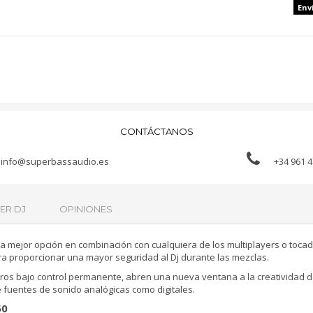
Env
CONTÁCTANOS
info@superbassaudio.es
+34 961 4
ER DJ
OPINIONES
a mejor opción en combinación con cualquiera de los multiplayers o tocadi
ra proporcionar una mayor seguridad al Dj durante las mezclas.
os bajo control permanente, abren una nueva ventana a la creatividad del 
 fuentes de sonido analógicas como digitales.
50