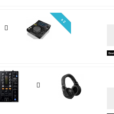
x 2
Env