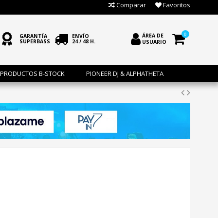
Comparar
Favoritos
0
ÁREA DE
GARANTÍA
ENVÍO
SUPERBASS
24 / 48 H.
USUARIO
PRODUCTOS B-STOCK
PIONEER DJ & ALPHATHETA