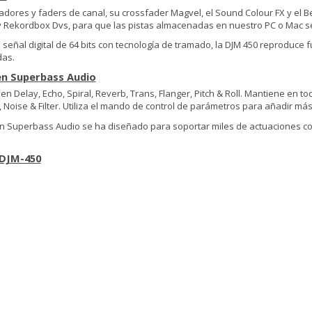
zadores y faders de canal, su crossfader Magvel, el Sound Colour FX y el 
 y Rekordbox Dvs, para que las pistas almacenadas en nuestro PC o Mac s
eñal digital de 64 bits con tecnología de tramado, la DJM 450 reproduce 
das.
 en Superbass Audio
yen Delay, Echo, Spiral, Reverb, Trans, Flanger, Pitch & Roll. Mantiene en 
oise & Filter. Utiliza el mando de control de parámetros para añadir más 
en Superbass Audio
se ha diseñado para soportar miles de actuaciones con
 DJM-450