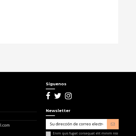
os de procesamiento de efectos, auriculares para djs,
Escribir opinión
ada producto para su venta siempre con el mejor precio del
eñados para su utilización en vivo en las mejores condiciones.
construcción de su catálogo.
Síguenos
ra una gran mayoría de DJs y profesionales del sector en todo
ada caso.
endimiento. Con estas metas de referencia, todos los equipos
odo el planeta.
Newsletter
ra mezcladores de club como los DJM, y por su gama de
ladores para DJ Xdj totalmente autónomos.
l.com
Enim quis fugiat consequat elit minim nisi