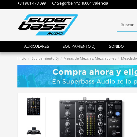
+34 961 478 099
C/ Segorbe Nº2 46004 Valencia
AURICULARES
EQUIPAMIENTO DJ
SONIDO
Inicio
Equipamiento Dj
Mesas de Mezclas, Mezcladores
Mezclado