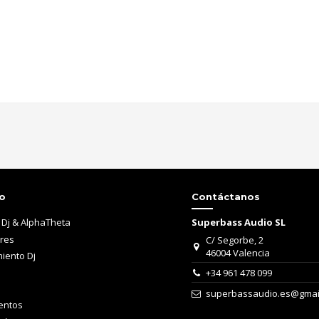
mieto dj, receptores de audio-video, amplificadores , compact disc dj, módul
Sí
tos de primera calidad. En la sección de la marca catalogamos e incluimos c
 línea de equipos de sonido, con las mejores características visuales y dis
inar la tecnología más avanzada con la solidez y la calidad empleadas en la 
o
Contáctanos
o como un referente para la industria, convirtiéndose en una compra ideal pa
ol posible te garantizamos que obtendrás la información más detallada para c
 Dj & AlphaTheta
Superbass Audio SL
yudar a conseguir los deseos del usuario y, lo más importante, mejorar el r
ares
C/ Segorbe, 2
flujo de trabajo de algunos de los profesionales del audio más talentosos de t
46004 Valencia
iento Dj
bal de Djs, tanto a nivel de reproductores de CD con la serie CDJ, como pa
+34 961 478 099
onesa desarrolla nuevas series de controladores DJ todo-en-uno, como contro
superbassaudio.es@gmai
entos