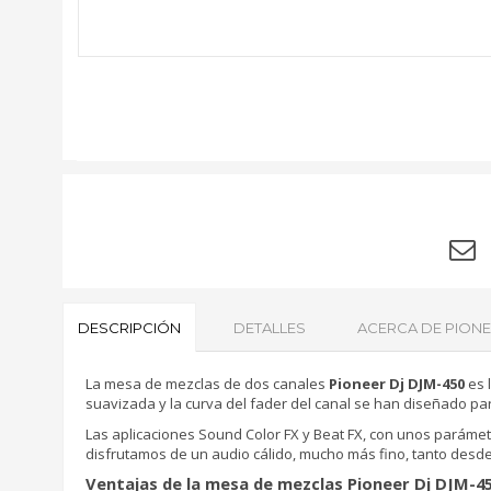
DESCRIPCIÓN
DETALLES
ACERCA DE PIONE
La mesa de mezclas de dos canales
Pioneer Dj DJM-450
es l
suavizada y la curva del fader del canal se han diseñado pa
Las aplicaciones Sound Color FX y Beat FX, con unos parámetr
disfrutamos de un audio cálido, mucho más fino, tanto desde
Ventajas de la mesa de mezclas Pioneer Dj DJM-4