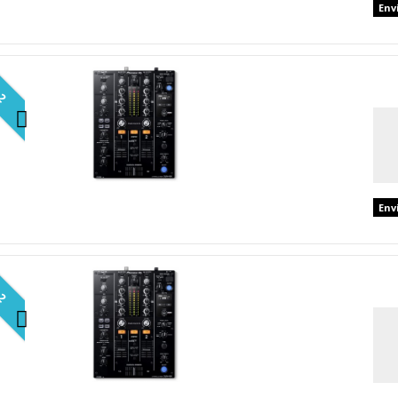
Env
 2
Env
 2