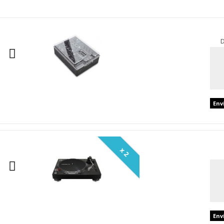
D
Env
x 2
Env