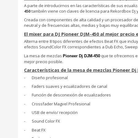
A parte de introducirnos en las características de sus ecuali
450
también viene con claves de licencia para Rekordbox Dj
Creada con componentes de alta calidad y un procesador de s
neutral y de frecuencias altas, medias y bajas muy equilibra
El mixer para DJ Pioneer DJM-450 al mejor precio
Alterna entre 8 tipos diferentes de efectos Beat FX que inclu
efectos SoundColor FX correspondientes a Dub Echo, Sweep, N
La mesa de mezclas
que te ofrecemos 
Pioneer Dj DJM-450
mejor precio posible.
Características de la mesa de mezclas Pioneer Dj
-
Diseño profesional
-
Faders suaves y ecualizadores de canal
-
Función de desconexión de ecualizadores
-
Crossfader Magvel Profesional
-
USB de envío/ recepción
-
Sound Color FX
-
Beat FX